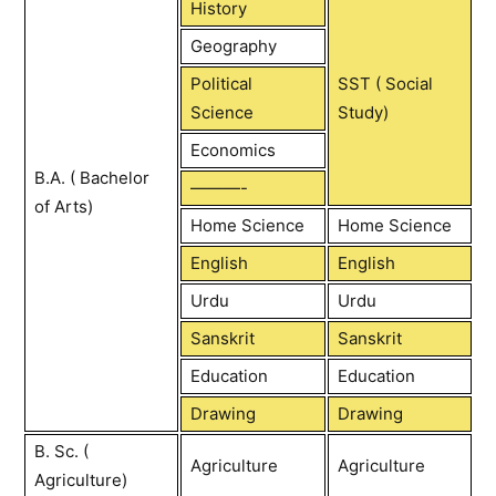
History
Geography
Political
SST ( Social
Science
Study)
Economics
B.A. ( Bachelor
———-
of Arts)
Home Science
Home Science
English
English
Urdu
Urdu
Sanskrit
Sanskrit
Education
Education
Drawing
Drawing
B. Sc. (
Agriculture
Agriculture
Agriculture)